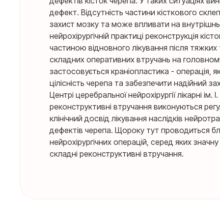
дефектів кісток черепа. У таких ситуаціях в
дефект. Відсутність частини кісткового скле
захист мозку та може впливати на внутрішнь
нейрохірургічній практиці реконструкція кіс
частиною відновного лікування після тяжких 
складних оперативних втручань на головном
застосовується краніопластика - операція, я
цілісність черепа та забезпечити надійний за
Центрі церебральної нейрохірургії лікарні ім. І.
реконструктивні втручання виконуються регу
клінічний досвід лікування наслідків нейрот
дефектів черепа. Щороку тут проводиться б
нейрохірургічних операцій, серед яких значн
складні реконструктивні втручання.