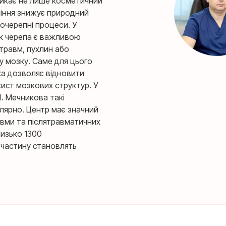
иникає не лише косметичний
піння знижує природний
очерепні процеси. У
ток черепа є важливою
травм, пухлин або
у мозку. Саме для цього
ка дозволяє відновити
хист мозкових структур. У
 І. Мечникова такі
лярно. Центр має значний
равми та післятравматичних
лизько 1300
у частину становлять