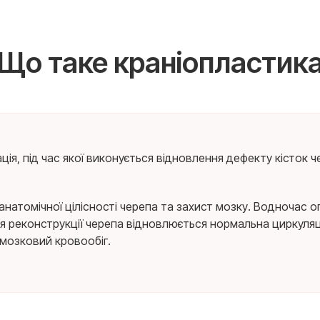
Що таке краніопластик
ація, під час якої виконується відновлення дефекту кісток 
натомічної цілісності черепа та захист мозку. Водночас 
ля реконструкції черепа відновлюється нормальна циркуляц
мозковий кровообіг.