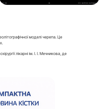
еолітографічної моделі черепа. Це
х.
ургії лікарні ім. І. І. Мечникова, де