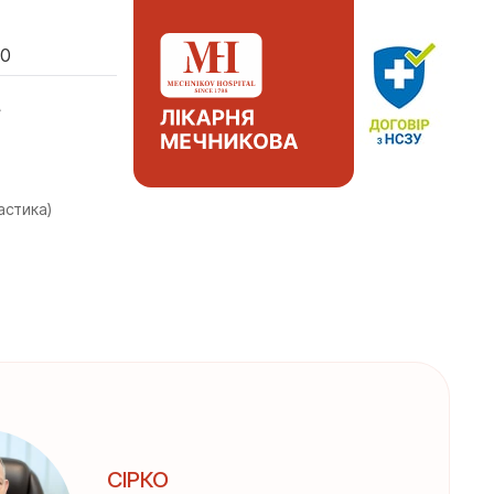
00
А
астика)
СІРКО