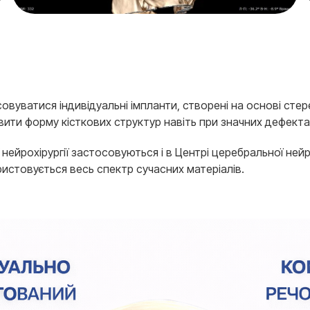
вуватися індивідуальні імпланти, створені на основі стер
ити форму кісткових структур навіть при значних дефекта
ейрохірургії застосовуються і в Центрі церебральної нейрохір
истовується весь спектр сучасних матеріалів.