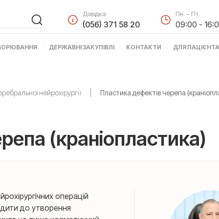
Довідка
Пн. – Пт.
(056) 371 58 20
09:00 - 16:
ВОРЮВАННЯ
ДЕРЖАВНІ ЗАКУПІВЛІ
КОНТАКТИ
ДЛЯ ПАЦІЄНТ
ребральної нейрохірургії
Пластика дефектів черепа (краніопл
репа (краніопластика)
йрохірургічних операцій
одити до утворення