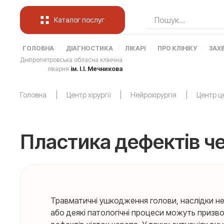
Каталог послуг
ГОЛОВНА
ДІАГНОСТИКА
ЛІКАРІ
ПРО КЛІНІКУ
ЗАХ
Дніпропетровська обласна клінічна
лікарня
ім. І.І. Мечникова
Головна
Центр хірургії
Нейрохірургія
Центр це
Пластика дефектів че
Травматичні ушкодження голови, наслідки не
або деякі патологічні процеси можуть призв