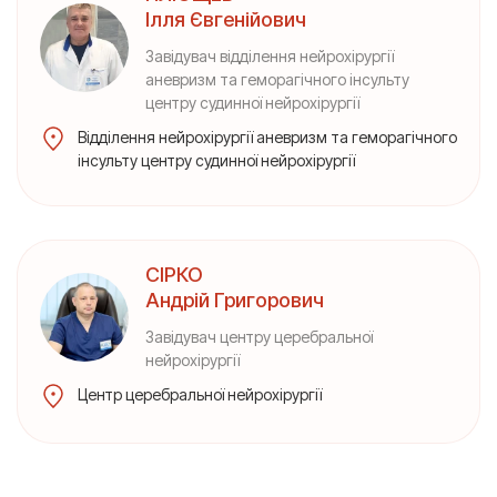
Ілля Євгенійович
Завідувач відділення нейрохірургії
аневризм та геморагічного інсульту
центру судинної нейрохірургії
Відділення нейрохірургії аневризм та геморагічного
інсульту центру судинної нейрохірургії
СІРКО
Андрій Григорович
Завідувач центру церебральної
нейрохірургії
Центр церебральної нейрохірургії