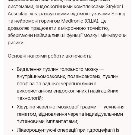
системами, ендоскопічними комплексами Stryker і
Aesculap, ультразвуковими відсмоктувачами Soring
та нейромоніторингом Medtronic (США). Це
дозволяє працювати з мікронною точністю,
зберігаючи найважливіші функції мозку і мінімізуючи
ризики.
Основні напрями роботи включають:
Видалення пухлин головного мозку —
внутрішньомозкових, позамозкових, пухлин
гіпофіза та задньої черепної ямки з
використанням ендоскопічних і навігаційних
технологій;
Хірургію черепно-мозкової травми — усунення
гематом, відновлення черепа індивідуальними
титановими імплантатами;
Лікворошунтуючі операції при гідроцефалії із