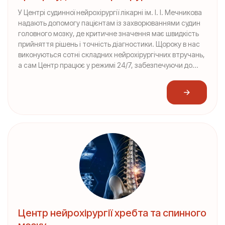
У Центрі судинної нейрохірургії лікарні ім. І. І. Мечникова
надають допомогу пацієнтам із захворюваннями судин
головного мозку, де критичне значення має швидкість
прийняття рішень і точність діагностики. Щороку в нас
виконуються сотні складних нейрохірургічних втручань,
а сам Центр працює у режимі 24/7, забезпечуючи до...
Центр нейрохірургії хребта та спинного