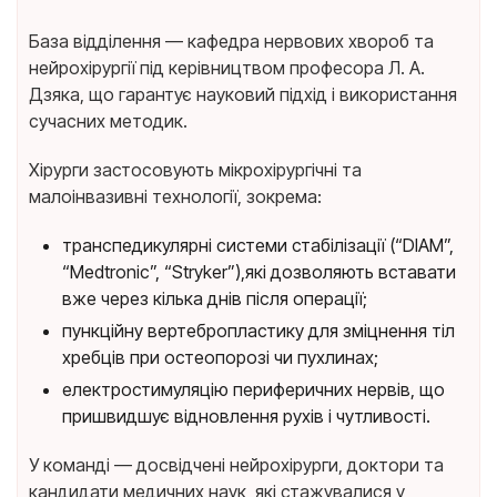
База відділення — кафедра нервових хвороб та
нейрохірургії під керівництвом професора Л. А.
Дзяка, що гарантує науковий підхід і використання
сучасних методик.
Хірурги застосовують мікрохірургічні та
малоінвазивні технології, зокрема:
транспедикулярні системи стабілізації (“DIAM”,
“Medtronic”, “Stryker”),які дозволяють вставати
вже через кілька днів після операції;
пункційну вертебропластику для зміцнення тіл
хребців при остеопорозі чи пухлинах;
електростимуляцію периферичних нервів, що
пришвидшує відновлення рухів і чутливості.
У команді — досвідчені нейрохірурги, доктори та
кандидати медичних наук, які стажувалися у