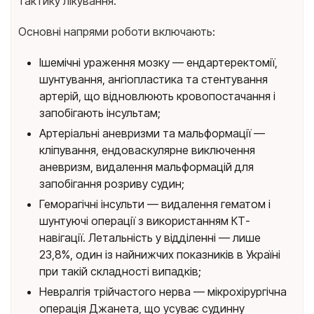
тактику лікування.
Основні напрями роботи включають:
Ішемічні ураження мозку — ендартеректомії,
шунтування, ангіопластика та стентування
артерій, що відновлюють кровопостачання і
запобігають інсультам;
Артеріальні аневризми та мальформації —
кліпування, ендоваскулярне виключення
аневризм, видалення мальформацій для
запобігання розриву судин;
Геморагічні інсульти — видалення гематом і
шунтуючі операції з використанням КТ-
навігації. Летальність у відділенні — лише
23,8%, один із найнижчих показників в Україні
при такій складності випадків;
Невралгія трійчастого нерва — мікрохірургічна
операція Джанета, що усуває судинну