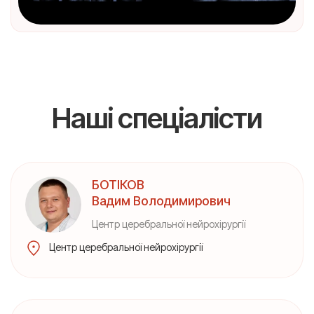
Наші спеціалісти
БОТІКОВ
Вадим Володимирович
Центр церебральної нейрохiрургiї
Центр церебральної нейрохiрургiї