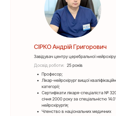
СІРКО Андрій Григорович
Завідувач центру церебральної нейрохірур
Досвід роботи:
25 років
Професор;
Лікар-нейрохірург вищої кваліфікаційн
категорії;
Сертифікати лікаря-спеціаліста № 320
січня 2000 року за спеціальністю 14.0
нейрохірургія;
Членство в національних медичних