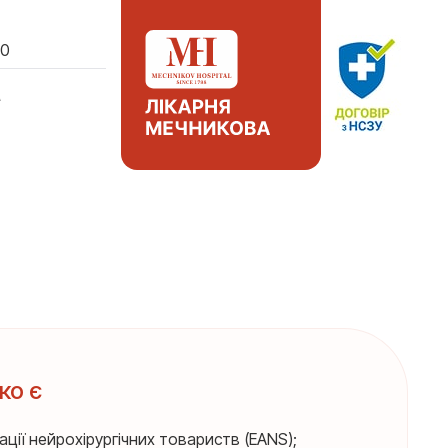
00
А
ко є
ції нейрохірургічних товариств (EANS);