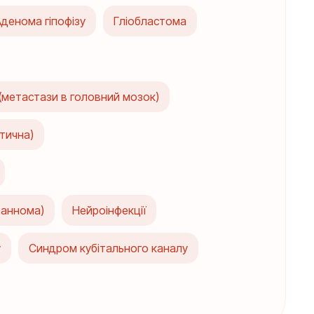
денома гіпофізу
Гліобластома
(метастази в головний мозок)
тична)
ваннома)
Нейроінфекції
у
Синдром кубітального каналу