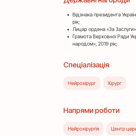
Відзнака президента Україн
рік;
Лицар ордена «За Заслуги» I
Грамота Верховної Ради Укр
народом», 2019 рік;
Спеціалізація
Нейрохірург
Хірург
Напрями роботи
Нейрохірургія
Центр цере