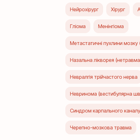
Нейрохірург
Хірург
А
Гліома
Менінгіома
Метастатичні пухлини мозку 
Назальна лікворея (нетравма
Невралгія трійчастого нерва
Невринома (вестибулярна ш
Синдром карпального канал
Черепно-мозкова травма