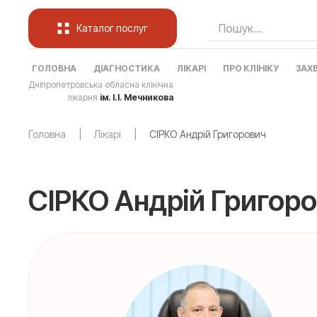
Каталог послуг
ГОЛОВНА
ДІАГНОСТИКА
ЛІКАРІ
ПРО КЛІНІКУ
ЗАХ
Дніпропетровська обласна клінічна
лікарня
ім. І.І. Мечникова
Головна
Лікарі
СІРКО Андрій Григорович
СІРКО Андрій Григор