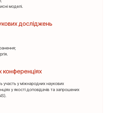
;
исні моделі.
укових досліджень
ранення;
ргія.
х конференціях
ть участь у міжнародних наукових
нціях у якості доповідачів та запрошених
NS).