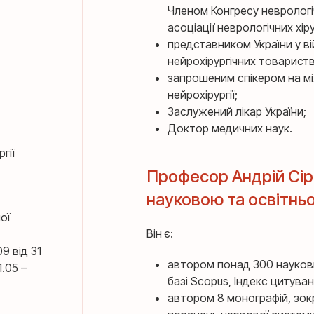
Членом Конгресу неврологі
асоціації неврологічних хіру
представником України у ві
нейрохірургічних товариств
запрошеним спікером на мі
нейрохірургії;
Заслужений лікар України;
Доктор медичних наук.
гії
Професор Андрій Сір
науковою та освітнь
ої
Він є:
9 від 31
автором понад 300 наукових
1.05 –
базі Scopus, Індекс цитуванн
автором 8 монографій, зо