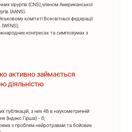
чних хірургів (CNS),членом Американської
ргів (AANS).
йськовому комітеті Всесвітньої федерації
 (WFNS);
жнародних конгресах та симпозіумах з
ко активно займається
ою діяльністю
 публікацій, з них 48 в наукометричній
я (Індекс Гірша) - 6;
крема з проблем нейротравми та бойових