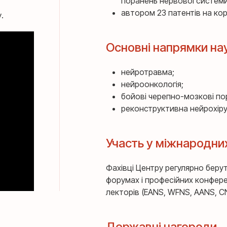
поранень нервової системи
автором 23 патентів на кор
.
Основні напрямки на
нейротравма;
нейроонкологія;
бойові черепно-мозкові по
реконструктивна нейрохіру
Участь у міжнародни
Фахівці Центру регулярно беру
форумах і професійних конфере
лекторів (EANS, WFNS, AANS, C
Державні нагороди