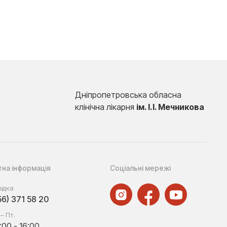
Дніпропетровська обласна
клінічна лікарня
ім. І.І. Мечникова
тна інформація
Соціальні мережі
ідка
56) 371 58 20
 – Пт.
:00 - 16:00