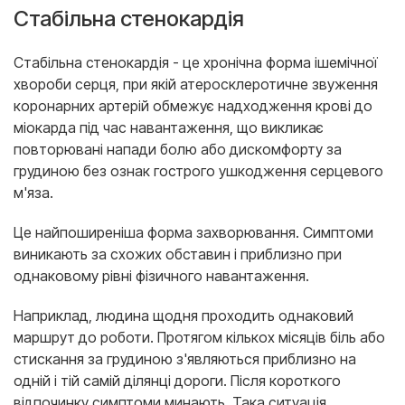
Стабільна стенокардія
Стабільна стенокардія - це хронічна форма ішемічної
хвороби серця, при якій атеросклеротичне звуження
коронарних артерій обмежує надходження крові до
міокарда під час навантаження, що викликає
повторювані напади болю або дискомфорту за
грудиною без ознак гострого ушкодження серцевого
м'яза.
Це найпоширеніша форма захворювання. Симптоми
виникають за схожих обставин і приблизно при
однаковому рівні фізичного навантаження.
Наприклад, людина щодня проходить однаковий
маршрут до роботи. Протягом кількох місяців біль або
стискання за грудиною з'являються приблизно на
одній і тій самій ділянці дороги. Після короткого
відпочинку симптоми минають. Така ситуація