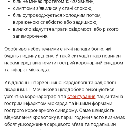
біль не минає протягом 15-20 хвилин;
симптоми з'явилися у стані спокою;
біль супроводжується холодним потом,
вираженою слабкістю або задишкою;
виникло відчуття втрати свідомості або різкого
запаморочення.
Особливо небезпечними є нічні напади болю, які
будять людину від сну. У такій ситуації лікар повинен
насамперед виключити гострий коронарний синдром
та інфаркт міокарда.
У відділенні інтервенційної кардіології та радіології
лікарні ім. І. І. Мечникова цілодобово виконуються
ургентна коронарографія та
стентування
пацієнтам із
гострим інфарктом міокарда та іншими формами
гострого коронарного синдрому. Саме швидкість
відновлення кровотоку в перші години часто визначає
обсяг ушкодження серцевого м'яза та подальший