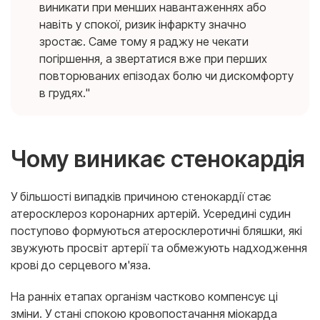
виникати при менших навантаженнях або
навіть у спокої, ризик інфаркту значно
зростає. Саме тому я раджу не чекати
погіршення, а звертатися вже при перших
повторюваних епізодах болю чи дискомфорту
в грудях."
Чому виникає стенокардія
У більшості випадків причиною стенокардії стає
атеросклероз коронарних артерій. Усередині судин
поступово формуються атеросклеротичні бляшки, які
звужують просвіт артерії та обмежують надходження
крові до серцевого м'яза.
На ранніх етапах організм частково компенсує ці
зміни. У стані спокою кровопостачання міокарда