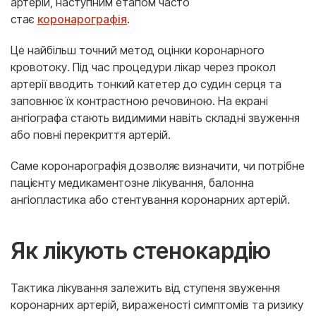
артерій, наступним етапом часто
стає
коронарографія
.
Це найбільш точний метод оцінки коронарного
кровотоку. Під час процедури лікар через прокол
артерії вводить тонкий катетер до судин серця та
заповнює їх контрастною речовиною. На екрані
ангіографа стають видимими навіть складні звуження
або повні перекриття артерій.
Саме коронарографія дозволяє визначити, чи потрібне
пацієнту медикаментозне лікування, балонна
ангіопластика або стентування коронарних артерій.
Як лікують стенокардію
Тактика лікування залежить від ступеня звуження
коронарних артерій, вираженості симптомів та ризику