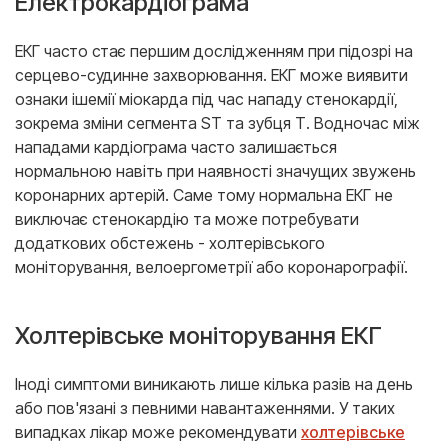
Електрокардіограма
ЕКГ часто стає першим дослідженням при підозрі на
серцево-судинне захворювання. ЕКГ може виявити
ознаки ішемії міокарда під час нападу стенокардії,
зокрема зміни сегмента ST та зубця Т. Водночас між
нападами кардіограма часто залишається
нормальною навіть при наявності значущих звужень
коронарних артерій. Саме тому нормальна ЕКГ не
виключає стенокардію та може потребувати
додаткових обстежень - холтерівського
моніторування, велоергометрії або коронарографії.
Холтерівське моніторування ЕКГ
Іноді симптоми виникають лише кілька разів на день
або пов'язані з певними навантаженнями. У таких
випадках лікар може рекомендувати
холтерівське