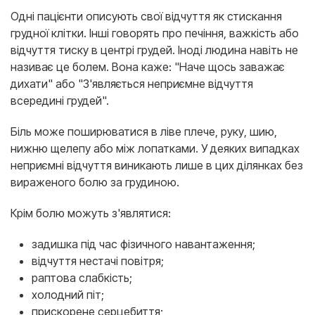
Одні пацієнти описують свої відчуття як стискання
грудної клітки. Інші говорять про печіння, важкість або
відчуття тиску в центрі грудей. Іноді людина навіть не
називає це болем. Вона каже: "Наче щось заважає
дихати" або "З'являється неприємне відчуття
всередині грудей".
Біль може поширюватися в ліве плече, руку, шию,
нижню щелепу або між лопатками. У деяких випадках
неприємні відчуття виникають лише в цих ділянках без
вираженого болю за грудиною.
Крім болю можуть з'являтися:
задишка під час фізичного навантаження;
відчуття нестачі повітря;
раптова слабкість;
холодний піт;
прискорене серцебиття;