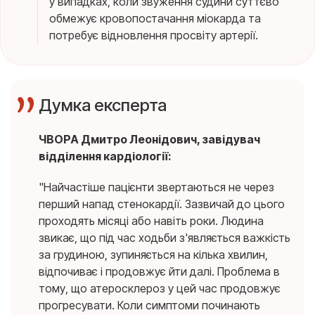
у випадках, коли звуження судини суттєво
обмежує кровопостачання міокарда та
потребує відновлення просвіту артерії.
Думка експерта
ЧВОРА Дмитро Леонідович, завідувач
відділення кардіології:
"Найчастіше пацієнти звертаються не через
перший напад стенокардії. Зазвичай до цього
проходять місяці або навіть роки. Людина
звикає, що під час ходьби з'являється важкість
за грудиною, зупиняється на кілька хвилин,
відпочиває і продовжує йти далі. Проблема в
тому, що атеросклероз у цей час продовжує
прогресувати. Коли симптоми починають