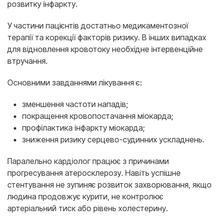
розвитку інфаркту.
У частини пацієнтів достатньо медикаментозної
терапії та корекції факторів ризику. В інших випадках
для відновлення кровотоку необхідне інтервенційне
втручання.
Основними завданнями лікування є:
зменшення частоти нападів;
покращення кровопостачання міокарда;
профілактика інфаркту міокарда;
зниження ризику серцево-судинних ускладнень.
Паралельно кардіолог працює з причинами
прогресування атеросклерозу. Навіть успішне
стентування не зупиняє розвиток захворювання, якщо
людина продовжує курити, не контролює
артеріальний тиск або рівень холестерину.