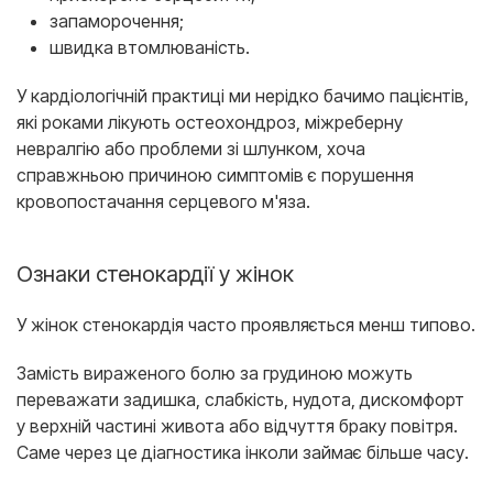
запаморочення;
швидка втомлюваність.
У кардіологічній практиці ми нерідко бачимо пацієнтів,
які роками лікують остеохондроз, міжреберну
невралгію або проблеми зі шлунком, хоча
справжньою причиною симптомів є порушення
кровопостачання серцевого м'яза.
Ознаки стенокардії у жінок
У жінок стенокардія часто проявляється менш типово.
Замість вираженого болю за грудиною можуть
переважати задишка, слабкість, нудота, дискомфорт
у верхній частині живота або відчуття браку повітря.
Саме через це діагностика інколи займає більше часу.