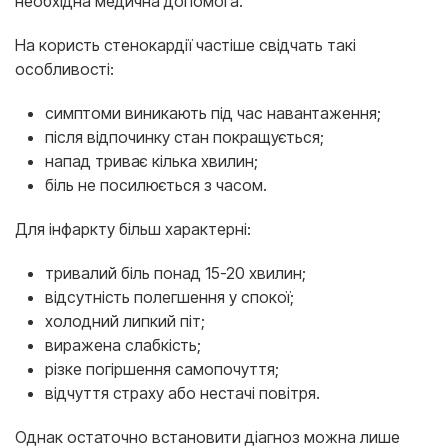
необхідна медична допомога.
На користь стенокардії частіше свідчать такі
особливості:
симптоми виникають під час навантаження;
після відпочинку стан покращується;
напад триває кілька хвилин;
біль не посилюється з часом.
Для інфаркту більш характерні:
тривалий біль понад 15-20 хвилин;
відсутність полегшення у спокої;
холодний липкий піт;
виражена слабкість;
різке погіршення самопочуття;
відчуття страху або нестачі повітря.
Однак остаточно встановити діагноз можна лише