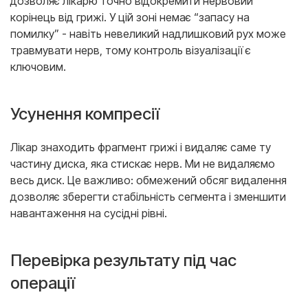
дозволяє лікарю точно відокремити нервовий
корінець від грижі. У цій зоні немає “запасу на
помилку” - навіть невеликий надлишковий рух може
травмувати нерв, тому контроль візуалізації є
ключовим.
Усунення компресії
Лікар знаходить фрагмент грижі і видаляє саме ту
частину диска, яка стискає нерв. Ми не видаляємо
весь диск. Це важливо: обмежений обсяг видалення
дозволяє зберегти стабільність сегмента і зменшити
навантаження на сусідні рівні.
Перевірка результату під час
операції