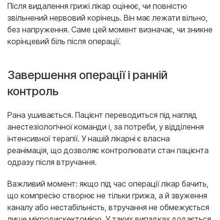
Після видалення грижі лікар оцінює, чи повністю
звільнений нервовий корінець. Він має лежати вільно,
без напруження. Саме цей момент визначає, чи зникне
корінцевий біль після операції.
Завершення операції і ранній
контроль
Рана ушивається. Пацієнт переводиться під нагляд
анестезіологічної команди і, за потреби, у відділення
інтенсивної терапії. У нашій лікарні є власна
реанімація, що дозволяє контролювати стан пацієнта
одразу після втручання.
Важливий момент: якщо під час операції лікар бачить,
що компресію створює не тільки грижа, а й звуження
каналу або нестабільність, втручання не обмежується
лише мікродискектомією. У таких випадках додається