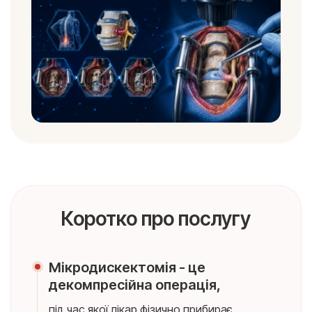
Коротко про послугу
Мікродискектомія - це
декомпресійна операція,
під час якої лікар фізично прибирає