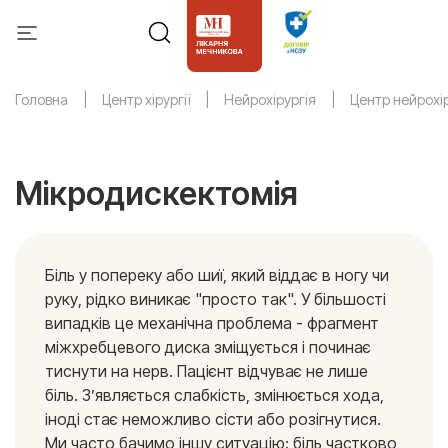
Головна
Центр хірургії
Нейрохірургія
Центр нейрохір
Мікродискектомія
Біль у попереку або шиї, який віддає в ногу чи
руку, рідко виникає "просто так". У більшості
випадків це механічна проблема - фрагмент
міжхребцевого диска зміщується і починає
тиснути на нерв. Пацієнт відчуває не лише
біль. З’являється слабкість, змінюється хода,
іноді стає неможливо сісти або розігнутися.
Ми часто бачимо іншу ситуацію: біль частково