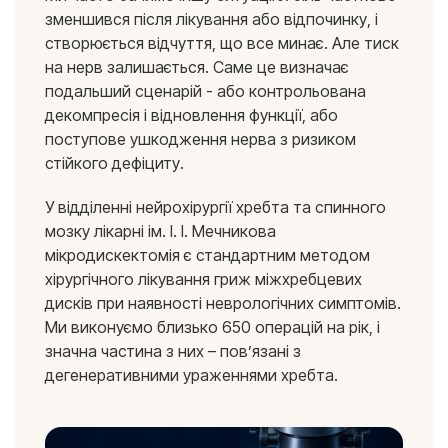
зменшився після лікування або відпочинку, і
створюється відчуття, що все минає. Але тиск
на нерв залишається. Саме це визначає
подальший сценарій - або контрольована
декомпресія і відновлення функції, або
поступове ушкодження нерва з ризиком
стійкого дефіциту.
У відділенні нейрохірургії хребта та спинного
мозку лікарні ім. І. І. Мечникова
мікродискектомія є стандартним методом
хірургічного лікування гриж міжхребцевих
дисків при наявності неврологічних симптомів.
Ми виконуємо близько 650 операцій на рік, і
значна частина з них – пов’язані з
дегенеративними ураженнями хребта.