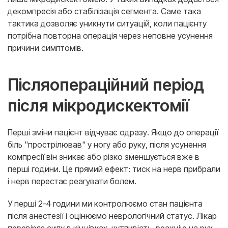
декомпресія або стабілізація сегмента. Саме така
тактика дозволяє уникнути ситуацій, коли пацієнту
потрібна повторна операція через неповне усунення
причини симптомів.
Післяопераційний період
після мікродискектомії
Перші зміни пацієнт відчуває одразу. Якщо до операції
біль "прострілював" у ногу або руку, після усунення
компресії він зникає або різко зменшується вже в
перші години. Це прямий ефект: тиск на нерв прибрали
і нерв перестає реагувати болем.
У перші 2-4 години ми контролюємо стан пацієнта
після анестезії і оцінюємо неврологічний статус. Лікар
перевіряє силу в кінцівках, чутливість, реакцію на рух.