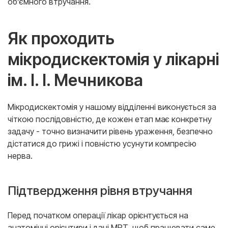
об’ємного втручання.
Як проходить
мікродискектомія у лікарні
ім. І. І. Мечникова
Мікродискектомія у нашому відділенні виконується за
чіткою послідовністю, де кожен етап має конкретну
задачу - точно визначити рівень ураження, безпечно
дістатися до грижі і повністю усунути компресію
нерва.
Підтвердження рівня втручання
Перед початком операції лікар орієнтується на
анатомічні орієнтири і дані МРТ, щоб працювати саме