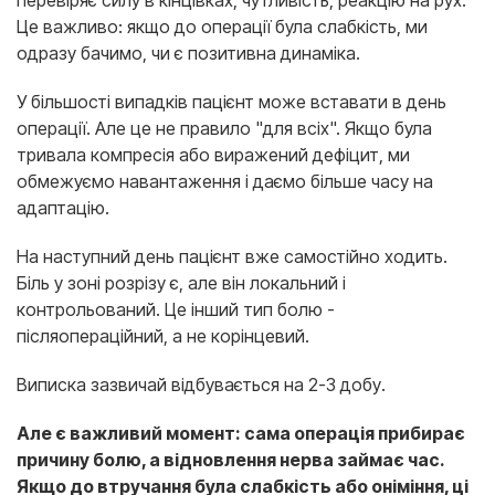
Це важливо: якщо до операції була слабкість, ми
одразу бачимо, чи є позитивна динаміка.
У більшості випадків пацієнт може вставати в день
операції. Але це не правило "для всіх". Якщо була
тривала компресія або виражений дефіцит, ми
обмежуємо навантаження і даємо більше часу на
адаптацію.
На наступний день пацієнт вже самостійно ходить.
Біль у зоні розрізу є, але він локальний і
контрольований. Це інший тип болю -
післяопераційний, а не корінцевий.
Виписка зазвичай відбувається на 2-3 добу.
Але є важливий момент: сама операція прибирає
причину болю, а відновлення нерва займає час.
Якщо до втручання була слабкість або оніміння, ці