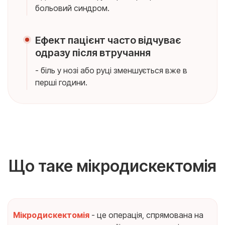
больовий синдром.
Ефект пацієнт часто відчуває
одразу після втручання
- біль у нозі або руці зменшується вже в
перші години.
Що таке мікродискектомія
Мікродискектомія
- це операція, спрямована на