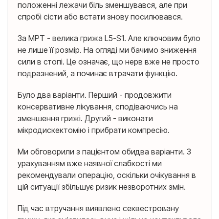
положенні лежачи біль зменшувався, але при
спробі сісти або встати знову посилювався.
За МРТ - велика грижа L5-S1. Але ключовим було
не лише її розмір. На огляді ми бачимо зниження
сили в стопі. Це означає, що нерв вже не просто
подразнений, а починає втрачати функцію.
Було два варіанти. Перший - продовжити
консервативне лікування, сподіваючись на
зменшення грижі. Другий - виконати
мікродискектомію і прибрати компресію.
Ми обговорили з пацієнтом обидва варіанти. З
урахуванням вже наявної слабкості ми
рекомендували операцію, оскільки очікування в
цій ситуації збільшує ризик незворотних змін.
Під час втручання виявлено секвестровану