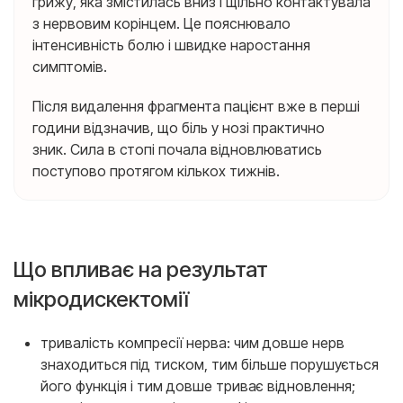
грижу, яка змістилась вниз і щільно контактувала
з нервовим корінцем. Це пояснювало
інтенсивність болю і швидке наростання
симптомів.
Після видалення фрагмента пацієнт вже в перші
години відзначив, що біль у нозі практично
зник. Сила в стопі почала відновлюватись
поступово протягом кількох тижнів.
Що впливає на результат
мікродискектомії
тривалість компресії нерва: чим довше нерв
знаходиться під тиском, тим більше порушується
його функція і тим довше триває відновлення;