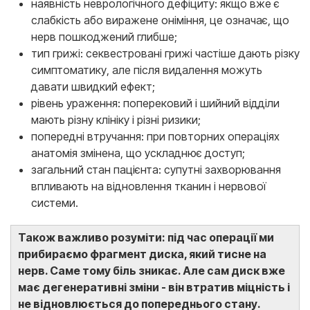
наявність неврологічного дефіциту: якщо вже є
слабкість або виражене оніміння, це означає, що
нерв пошкоджений глибше;
тип грижі: секвестровані грижі частіше дають різку
симптоматику, але після видалення можуть
давати швидкий ефект;
рівень ураження: поперековий і шийний відділи
мають різну клініку і різні ризики;
попередні втручання: при повторних операціях
анатомія змінена, що ускладнює доступ;
загальний стан пацієнта: супутні захворювання
впливають на відновлення тканин і нервової
системи.
Також важливо розуміти: під час операції ми
прибираємо фрагмент диска, який тисне на
нерв. Саме тому біль зникає. Але сам диск вже
має дегенеративні зміни - він втратив міцність і
не відновлюється до попереднього стану.