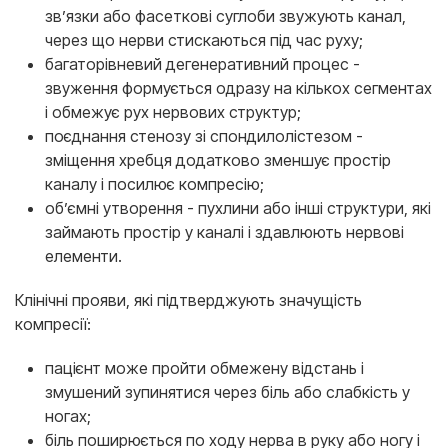
зв’язки або фасеткові суглоби звужують канал,
через що нерви стискаються під час руху;
багаторівневий дегенеративний процес -
звуження формується одразу на кількох сегментах
і обмежує рух нервових структур;
поєднання стенозу зі спондилолістезом -
зміщення хребця додатково зменшує простір
каналу і посилює компресію;
об’ємні утворення - пухлини або інші структури, які
займають простір у каналі і здавлюють нервові
елементи.
Клінічні прояви, які підтверджують значущість
компресії:
пацієнт може пройти обмежену відстань і
змушений зупинятися через біль або слабкість у
ногах;
біль поширюється по ходу нерва в руку або ногу і