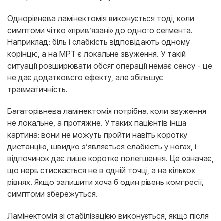
Однорівнева ламінектомія виконується тоді, коли
симптоми чітко «прив’язані» до одного сегмента.
Наприклад: біль і слабкість відповідають одному
корінцю, а на МРТ є локальне звуження. У такій
ситуації розширювати обсяг операції немає сенсу - це
не дає додаткового ефекту, але збільшує
травматичність.
Багаторівнева ламінектомія потрібна, коли звуження
не локальне, а протяжне. У таких пацієнтів інша
картина: вони не можуть пройти навіть коротку
дистанцію, швидко з’являється слабкість у ногах, і
відпочинок дає лише коротке полегшення. Це означає,
що нерв стискається не в одній точці, а на кількох
рівнях. Якщо залишити хоча б один рівень компресії,
симптоми збережуться.
Ламінектомія зі стабілізацією виконується, якщо після