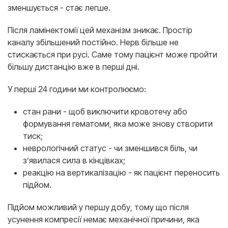
зменшується - стає легше.
Після ламінектомії цей механізм зникає. Простір
каналу збільшений постійно. Нерв більше не
стискається при русі. Саме тому пацієнт може пройти
більшу дистанцію вже в перші дні.
У перші 24 години ми контролюємо:
стан рани - щоб виключити кровотечу або
формування гематоми, яка може знову створити
тиск;
неврологічний статус - чи зменшився біль, чи
з’явилася сила в кінцівках;
реакцію на вертикалізацію - як пацієнт переносить
підйом.
Підйом можливий у першу добу, тому що після
усунення компресії немає механічної причини, яка