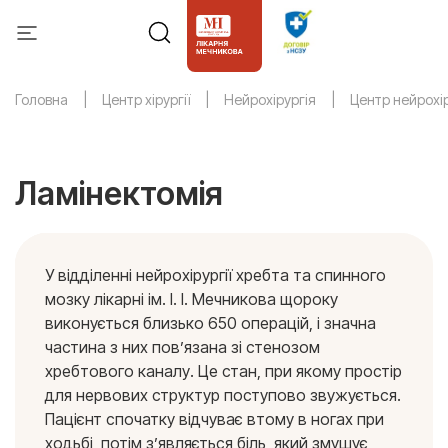
Головна
Центр хірургії
Нейрохірургія
Центр нейрохір
Ламінектомія
У відділенні нейрохірургії хребта та спинного
мозку лікарні ім. І. І. Мечникова щороку
виконується близько 650 операцій, і значна
частина з них пов’язана зі стенозом
хребтового каналу. Це стан, при якому простір
для нервових структур поступово звужується.
Пацієнт спочатку відчуває втому в ногах при
ходьбі, потім з’являється біль, який змушує