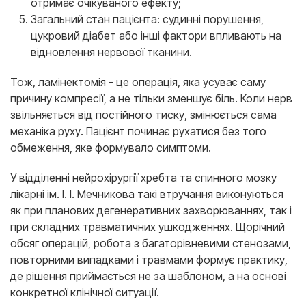
отримає очікуваного ефекту;
Загальний стан пацієнта: судинні порушення,
цукровий діабет або інші фактори впливають на
відновлення нервової тканини.
Тож, ламінектомія - це операція, яка усуває саму
причину компресії, а не тільки зменшує біль. Коли нерв
звільняється від постійного тиску, змінюється сама
механіка руху. Пацієнт починає рухатися без того
обмеження, яке формувало симптоми.
У відділенні нейрохірургії хребта та спинного мозку
лікарні ім. І. І. Мечникова такі втручання виконуються
як при планових дегенеративних захворюваннях, так і
при складних травматичних ушкодженнях. Щорічний
обсяг операцій, робота з багаторівневими стенозами,
повторними випадками і травмами формує практику,
де рішення приймається не за шаблоном, а на основі
конкретної клінічної ситуації.