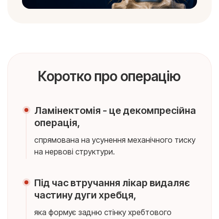
Коротко про операцію
Ламінектомія - це декомпресійна
операція,
спрямована на усунення механічного тиску
на нервові структури.
Під час втручання лікар видаляє
частину дуги хребця,
яка формує задню стінку хребтового