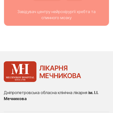
Завідувач центру нейрохірургії хребта та
спинного мозку
Дніпропетровська обласна клінічна лікарня
ім. І.І.
Мечникова