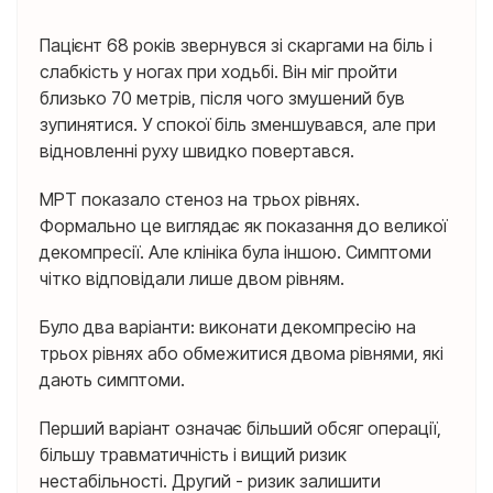
Пацієнт 68 років звернувся зі скаргами на біль і
слабкість у ногах при ходьбі. Він міг пройти
близько 70 метрів, після чого змушений був
зупинятися. У спокої біль зменшувався, але при
відновленні руху швидко повертався.
МРТ показало стеноз на трьох рівнях.
Формально це виглядає як показання до великої
декомпресії. Але клініка була іншою. Симптоми
чітко відповідали лише двом рівням.
Було два варіанти: виконати декомпресію на
трьох рівнях або обмежитися двома рівнями, які
дають симптоми.
Перший варіант означає більший обсяг операції,
більшу травматичність і вищий ризик
нестабільності. Другий - ризик залишити