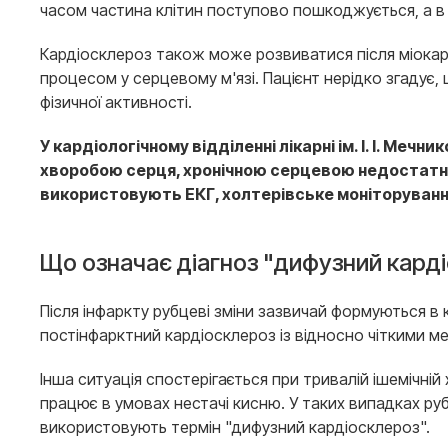
часом частина клітин поступово пошкоджується, а в 
Кардіосклероз також може розвиватися після міокар
процесом у серцевому м'язі. Пацієнт нерідко згадує, щ
фізичної активності.
У кардіологічному відділенні лікарні ім. І. І. Ме
хворобою серця, хронічною серцевою недостатніс
використовують ЕКГ, холтерівське моніторуванн
Що означає діагноз "дифузний кард
Після інфаркту рубцеві зміни зазвичай формуються в
постінфарктний кардіосклероз із відносно чіткими 
Інша ситуація спостерігається при тривалій ішемічні
працює в умовах нестачі кисню. У таких випадках ру
використовують термін "дифузний кардіосклероз".