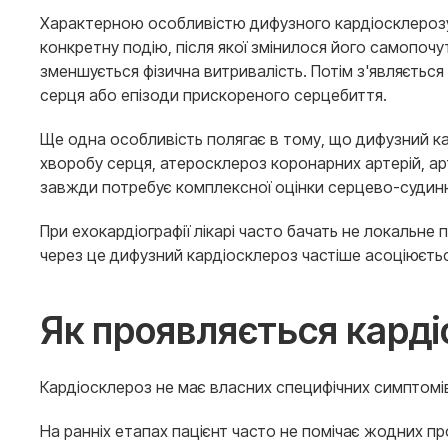
Характерною особливістю дифузного кардіосклерозу є
конкретну подію, після якої змінилося його самопочу
зменшується фізична витривалість. Потім з'являєтьс
серця або епізоди прискореного серцебиття.
Ще одна особливість полягає в тому, що дифузний кар
хворобу серця, атеросклероз коронарних артерій, ар
завжди потребує комплексної оцінки серцево-судинн
При ехокардіографії лікарі часто бачать не локальне
через це дифузний кардіосклероз частіше асоціюєть
Як проявляється кард
Кардіосклероз не має власних специфічних симптомів
На ранніх етапах пацієнт часто не помічає жодних п