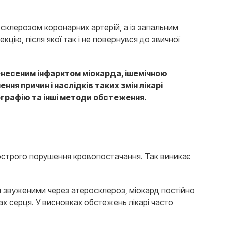
склерозом коронарних артерій, а із запальним
кцію, після якої так і не повернувся до звичної
перенесеним інфарктом міокарда, ішемічною
 причин і наслідків таких змін лікарі
графію та інші методи обстеження.
 гострого порушення кровопостачання. Так виникає
ся звуженими через атеросклероз, міокард постійно
ах серця. У висновках обстежень лікарі часто