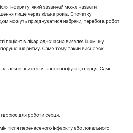
ісля інфаркту, який зазвичай може назвати
шення лише через кілька років. Спочатку
одом можуть приєднуватися набряки, перебої в роботі
і пацієнтів лікар одночасно виявляє ішемічну
бо порушення ритму. Саме тому такий висновок
ш загальне зниження насосної функції серця. Саме
 створює для роботи серця.
мін після перенесеного інфаркту або локального