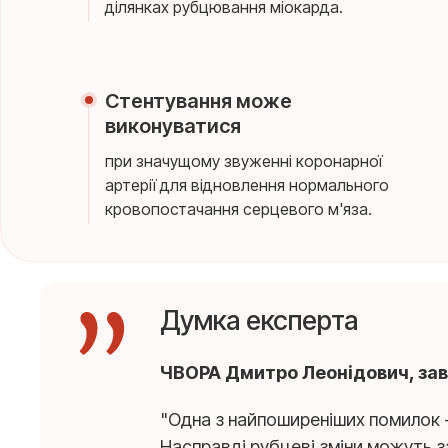
ділянках рубцювання міокарда.
Стентування може
виконуватися
при значущому звуженні коронарної
артерії для відновлення нормального
кровопостачання серцевого м'яза.
Думка експерта
ЧВОРА Дмитро Леонідович, заві
"Одна з найпоширеніших помилок 
Насправді рубцеві зміни можуть з