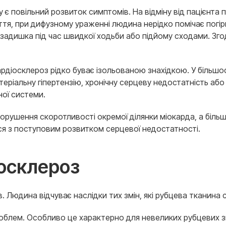
 повільний розвиток симптомів. На відміну від пацієнта п
ття, при дифузному ураженні людина нерідко помічає погір
я задишка під час швидкої ходьби або підйому сходами. Зг
діосклероз рідко буває ізольованою знахідкою. У більшост
теріальну гіпертензію, хронічну серцеву недостатність а
ої системи.
 порушення скоротливості окремої ділянки міокарда, а біль
ся з поступовим розвитком серцевої недостатності.
іосклероз
. Людина відчуває наслідки тих змін, які рубцева тканина
роблем. Особливо це характерно для невеликих рубцевих з