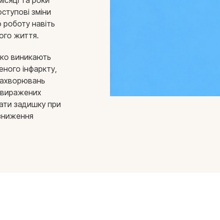
ісяці та роки
оступові зміни
о роботу навіть
ого життя.
ідко виникають
еного інфаркту,
 захворювань
 виражених
чати задишку при
 зниження