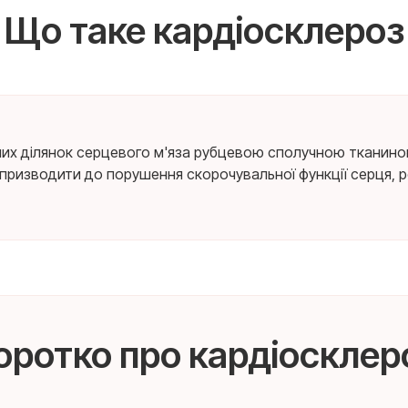
Що таке кардіосклероз
х ділянок серцевого м'яза рубцевою сполучною тканиною пі
ризводити до порушення скорочувальної функції серця, ро
оротко про кардіосклер