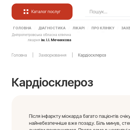
Каталог послуг
ГОЛОВНА
ДІАГНОСТИКА
ЛІКАРІ
ПРО КЛІНІКУ
ЗАХ
Дніпропетровська обласна клінічна
лікарня
ім. І.І. Мечникова
Головна
Захворювання
Кардіосклероз
Кардіосклероз
Після інфаркту міокарда багато пацієнтів очі
найнебезпечніше вже позаду. Біль минув, ст