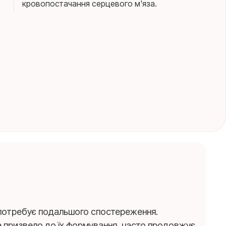
кровопостачання серцевого м'яза.
 потребує подальшого спостереження.
е призвело до їх формування, часто продовжує