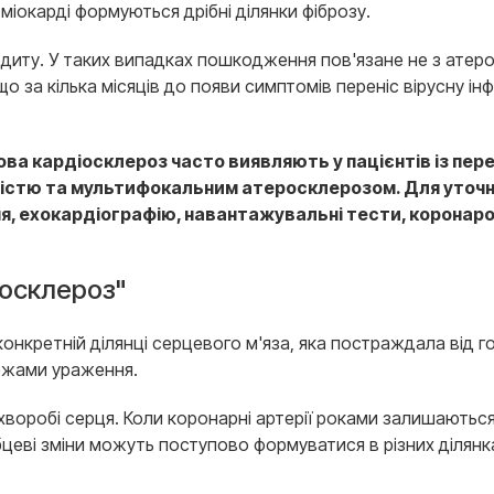
міокарді формуються дрібні ділянки фіброзу.
диту. У таких випадках пошкодження пов'язане не з атеро
о за кілька місяців до появи симптомів переніс вірусну інфе
чникова кардіосклероз часто виявляють у пацієнтів із 
тю та мультифокальним атеросклерозом. Для уточнення
я, ехокардіографію, навантажувальні тести, коронаро
іосклероз"
 конкретній ділянці серцевого м'яза, яка постраждала від
межами ураження.
й хворобі серця. Коли коронарні артерії роками залишають
бцеві зміни можуть поступово формуватися в різних ділянк