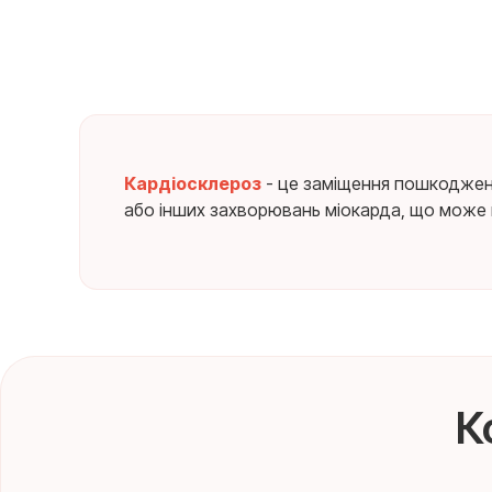
Кардіосклероз
- це заміщення пошкоджени
або інших захворювань міокарда, що може п
К