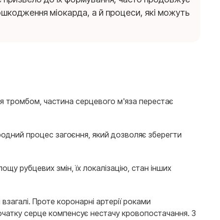
ошкодження міокарда, а й процеси, які можуть
ся тромбом, частина серцевого м'яза перестає
иродний процес загоєння, який дозволяє зберегти
ощу рубцевих змін, їх локалізацію, стан інших
взагалі. Проте коронарні артерії роками
очатку серце компенсує нестачу кровопостачання. З