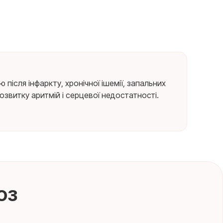
сля інфаркту, хронічної ішемії, запальних
звитку аритмій і серцевої недостатності.
оз