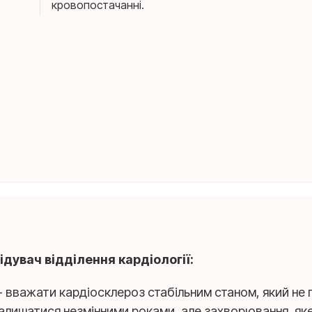
кровопостачанні.
дувач відділення кардіології:
- вважати кардіосклероз стабільним станом, який не
алишатися незмінними роками, але захворювання, як