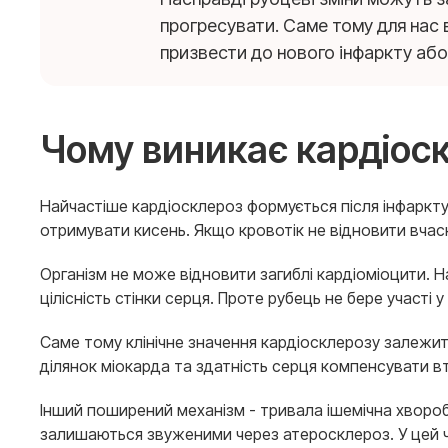
прогресувати. Саме тому для нас 
призвести до нового інфаркту або
Чому виникає кардіос
Найчастіше кардіосклероз формується після інфаркт
отримувати кисень. Якщо кровотік не відновити вчасн
Організм не може відновити загиблі кардіоміоцити. 
цілісність стінки серця. Проте рубець не бере участі 
Саме тому клінічне значення кардіосклерозу залежить
ділянок міокарда та здатність серця компенсувати в
Інший поширений механізм - тривала ішемічна хвороба
залишаються звуженими через атеросклероз. У цей ч