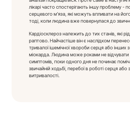
аналізи покращилися. Проте саме в наступні м
лікарі часто спостерігають іншу проблему - п
серцевого м'яза, які можуть впливати на йог
тоді, коли людина вже повернулася до звичн
Кардіосклероз належить до тих станів, які р
раптово. Найчастіше він є наслідком перенес
тривалої ішемічної хвороби серця або інших
міокарда. Людина може роками не відчувати
симптомів, поки одного дня не починає помі
звичайній ходьбі, перебої в роботі серця або
витривалості.