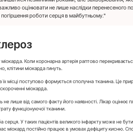
важливо оцінювати не лише наслідки перенесеного п
 погіршення роботи серця в майбутньому."
клероз
у міокарда. Коли коронарна артерія раптово перекриваєть
о, клітини міокарда гинуть.
На їх місці поступово формується сполучна тканина. Це пр
у скороченні міокарда.
 не лише від самого факту його наявності. Лікар оцінює пл
трату функціонуючої тканини.
 серця. У таких пацієнтів великого інфаркту може не бути 
ас міокард постійно працює в умовах дефіциту кисню. Сп