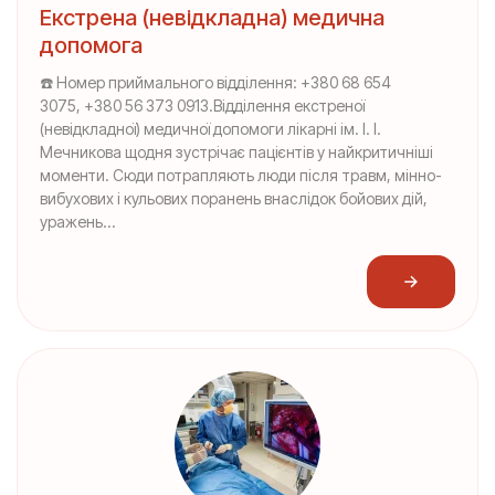
Екстрена (невідкладна) медична
допомога
☎️ Номер приймального відділення: +380 68 654
3075, +380 56 373 0913.Відділення екстреної
(невідкладної) медичної допомоги лікарні ім. І. І.
Мечникова щодня зустрічає пацієнтів у найкритичніші
моменти. Сюди потрапляють люди після травм, мінно-
вибухових і кульових поранень внаслідок бойових дій,
уражень...