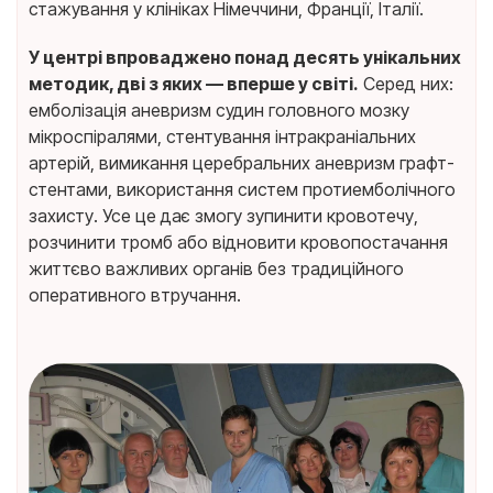
стажування у клініках Німеччини, Франції, Італії.
У центрі впроваджено понад десять унікальних
методик, дві з яких — вперше у світі.
Серед них:
емболізація аневризм судин головного мозку
мікроспіралями, стентування інтракраніальних
артерій, вимикання церебральних аневризм графт-
стентами, використання систем протиемболічного
захисту. Усе це дає змогу зупинити кровотечу,
розчинити тромб або відновити кровопостачання
життєво важливих органів без традиційного
оперативного втручання.