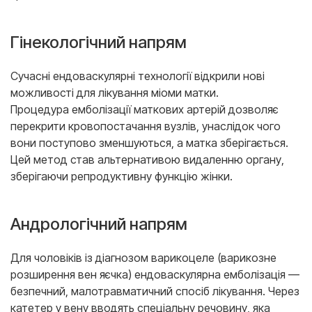
Гінекологічний напрям
Сучасні ендоваскулярні технології відкрили нові
можливості для лікування міоми матки.
Процедура емболізації маткових артерій дозволяє
перекрити кровопостачання вузлів, унаслідок чого
вони поступово зменшуються, а матка зберігається.
Цей метод став альтернативою видаленню органу,
зберігаючи репродуктивну функцію жінки.
Андрологічний напрям
Для чоловіків із діагнозом варикоцеле (варикозне
розширення вен яєчка) ендоваскулярна емболізація —
безпечний, малотравматичний спосіб лікування. Через
катетер у вену вводять спеціальну речовину, яка