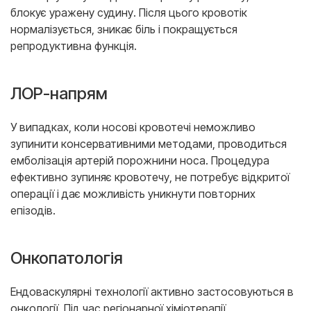
блокує уражену судину. Після цього кровотік
нормалізується, зникає біль і покращується
репродуктивна функція.
ЛОР-напрям
У випадках, коли носові кровотечі неможливо
зупинити консервативними методами, проводиться
емболізація артерій порожнини носа. Процедура
ефективно зупиняє кровотечу, не потребує відкритої
операції і дає можливість уникнути повторних
епізодів.
Онкопатологія
Ендоваскулярні технології активно застосовуються в
онкології. Під час регіонарної хіміотерапії