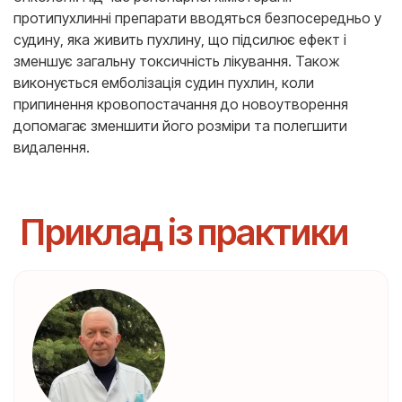
протипухлинні препарати вводяться безпосередньо у
судину, яка живить пухлину, що підсилює ефект і
зменшує загальну токсичність лікування. Також
виконується емболізація судин пухлин, коли
припинення кровопостачання до новоутворення
допомагає зменшити його розміри та полегшити
видалення.
Приклад із практики