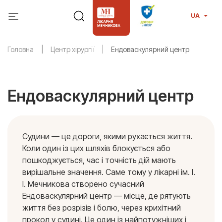
UA
Головна
Центр хірургії
Ендоваскулярний центр
Ендоваскулярний центр
Судини — це дороги, якими рухається життя.
Коли один із цих шляхів блокується або
пошкоджується, час і точність дій мають
вирішальне значення. Саме тому у лікарні ім. І.
І. Мечникова створено сучасний
Ендоваскулярний центр — місце, де рятують
життя без розрізів і болю, через крихітний
прокол у судині. Це один із найпотужніших і