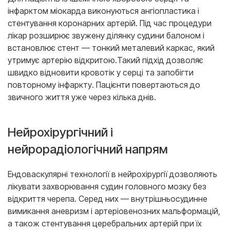
інфарктом міокарда виконуються ангіопластика і
стентування коронарних артерій. Під час процедури
лікар розширює звужену ділянку судини балоном і
встановлює стент — тонкий металевий каркас, який
утримує артерію відкритою.Такий підхід дозволяє
швидко відновити кровотік у серці та запобігти
повторному інфаркту. Пацієнти повертаються до
звичного життя уже через кілька днів.
Нейрохірургічний і
нейрорадіологічний напрям
Ендоваскулярні технології в нейрохірургії дозволяють
лікувати захворювання судин головного мозку без
відкриття черепа. Серед них — внутрішньосудинне
вимикання аневризм і артеріовенозних мальформацій,
а також стентування церебральних артерій при їх