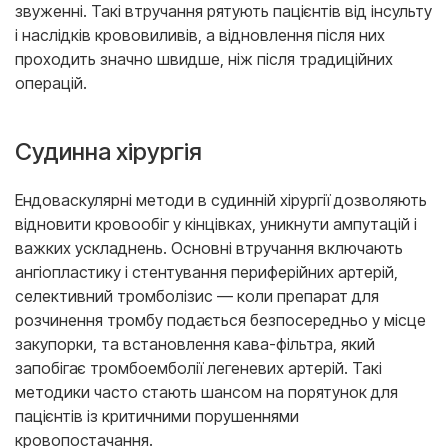
звуженні. Такі втручання рятують пацієнтів від інсульту
і наслідків крововиливів, а відновлення після них
проходить значно швидше, ніж після традиційних
операцій.
Судинна хірургія
Ендоваскулярні методи в судинній хірургії дозволяють
відновити кровообіг у кінцівках, уникнути ампутацій і
важких ускладнень. Основні втручання включають
ангіопластику і стентування периферійних артерій,
селективний тромболізис — коли препарат для
розчинення тромбу подається безпосередньо у місце
закупорки, та встановлення кава-фільтра, який
запобігає тромбоемболії легеневих артерій. Такі
методики часто стають шансом на порятунок для
пацієнтів із критичними порушеннями
кровопостачання.