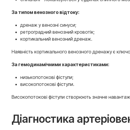
За типом венозного відтоку:
дренаж у венозні синуси;
ретроградний венозний кровотік;
кортикальний венозний дренаж.
Наявність кортикального венозного дренажу є ключ
За гемодинамічними характеристиками:
низькопотокові фістули;
високопотокові фістули.
Високопотокові фістули створюють значне навантаж
Діагностика артеріове