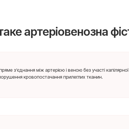
таке артеріовенозна фіс
 пряме з’єднання між артерією і веною без участі капілярн
 порушення кровопостачання прилеглих тканин.