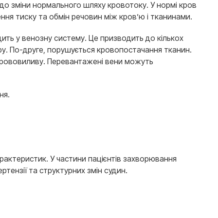
до зміни нормального шляху кровотоку. У нормі кров
ння тиску та обмін речовин між кров’ю і тканинами.
ить у венозну систему. Це призводить до кількох
ру. По-друге, порушується кровопостачання тканин.
к крововиливу. Перевантажені вени можуть
ня.
характеристик. У частини пацієнтів захворювання
тензії та структурних змін судин.