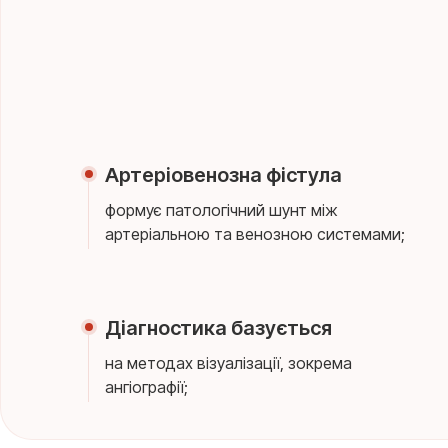
Артеріовенозна фістула
формує патологічний шунт між
артеріальною та венозною системами;
Діагностика базується
на методах візуалізації, зокрема
ангіографії;