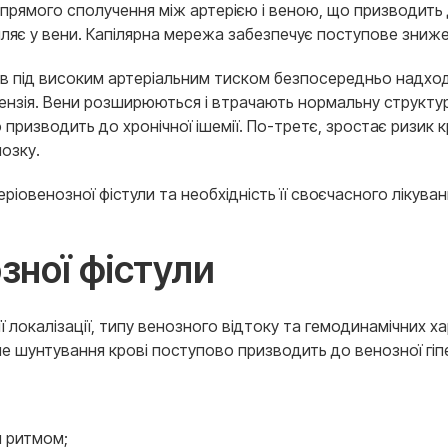
прямого сполучення між артерією і веною, що призводить 
апляє у вени. Капілярна мережа забезпечує поступове зниже
ов під високим артеріальним тиском безпосередньо надход
тензія. Вени розширюються і втрачають нормальну структу
о призводить до хронічної ішемії. По-третє, зростає ризи
озку.
ріовенозної фістули та необхідність її своєчасного лікуван
зної фістули
 її локалізації, типу венозного відтоку та гемодинамічних 
 шунтування крові поступово призводить до венозної гіпер
м ритмом;