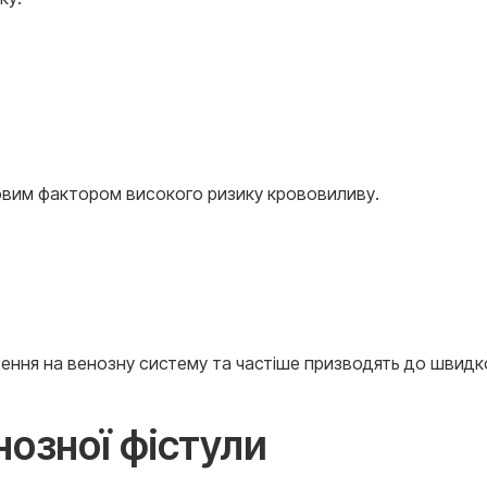
овим фактором високого ризику крововиливу.
ення на венозну систему та частіше призводять до швидк
нозної фістули