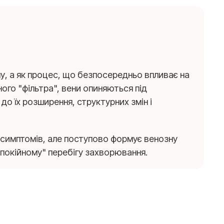
іну, а як процес, що безпосередньо впливає на
ого "фільтра", вени опиняються під
до їх розширення, структурних змін і
их симптомів, але поступово формує венозну
спокійному" перебігу захворювання.