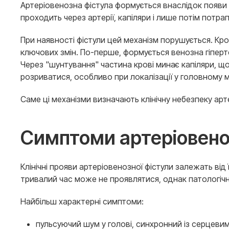
Артеріовенозна фістула формується внаслідок появи 
проходить через артерії, капіляри і лише потім потр
При наявності фістули цей механізм порушується. Кр
ключових змін. По-перше, формується венозна гіпер
Через "шунтування" частина крові минає капіляри, щ
розриватися, особливо при локалізації у головному м
Саме ці механізми визначають клінічну небезпеку арте
Симптоми артеріовено
Клінічні прояви артеріовенозної фістули залежать від
тривалий час може не проявлятися, однак патологічне
Найбільш характерні симптоми:
пульсуючий шум у голові, синхронний із серцеви