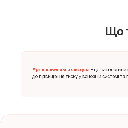
Що 
Артеріовенозна фістула
- це патологічне
до підвищення тиску у венозній системі та