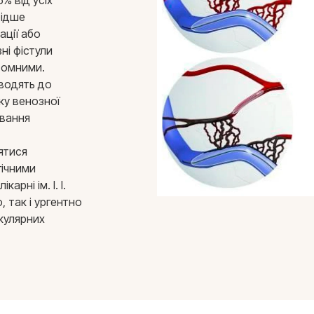
% від усіх
рідше
ації або
ні фістули
томними.
водять до
ку венозної
ування
ятися
ічними
арні ім. І. І.
 так і ургентно
кулярних