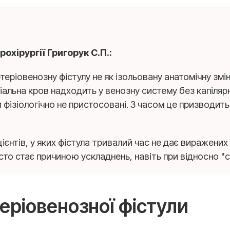
охірургії Григорук С.П.:
артеріовенозну фістулу не як ізольовану анатомічну зм
іальна кров надходить у венозну систему без капілярн
фізіологічно не пристосовані. З часом це призводить 
ацієнтів, у яких фістула тривалий час не дає виражен
асто стає причиною ускладнень, навіть при відносно "
еріовенозної фістули