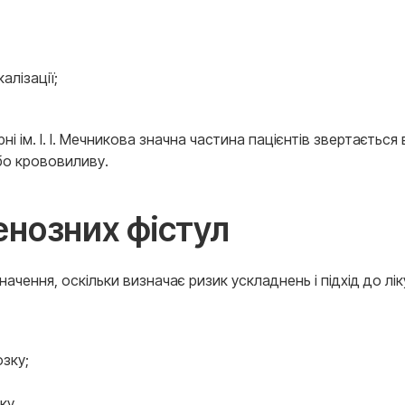
алізації;
карні ім. І. І. Мечникова значна частина пацієнтів звертаєт
бо крововиливу.
енозних фістул
ачення, оскільки визначає ризик ускладнень і підхід до лік
зку;
ку.