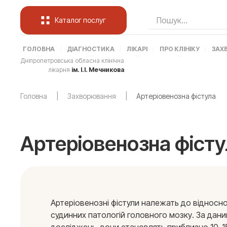
Каталог послуг
ГОЛОВНА
ДІАГНОСТИКА
ЛІКАРІ
ПРО КЛІНІКУ
ЗАХ
Дніпропетровська обласна клінічна
лікарня
ім. І.І. Мечникова
Головна
Захворювання
Артеріовенозна фістула
Артеріовенозна фіст
Артеріовенозні фістули належать до відносно
судинних патологій головного мозку. За дани