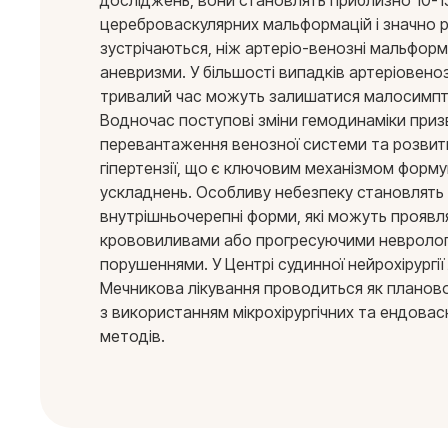
досліджень, вони становлять приблизно 10-15
цереброваскулярних мальформацій і значно 
зустрічаються, ніж артеріо-венозні мальформ
аневризми. У більшості випадків артеріовеноз
тривалий час можуть залишатися малосимп
Водночас поступові зміни гемодинаміки приз
перевантаження венозної системи та розвит
гіпертензії, що є ключовим механізмом форм
ускладнень. Особливу небезпеку становлять
внутрішньочерепні форми, які можуть проявл
крововиливами або прогресуючими невролог
порушеннями. У Центрі судинної нейрохірургії лік
Мечникова лікування проводиться як планово,
з використанням мікрохірургічних та ендовас
методів.