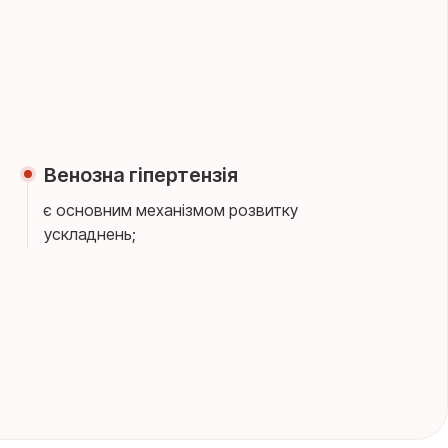
Венозна гіпертензія
є основним механізмом розвитку
ускладнень;