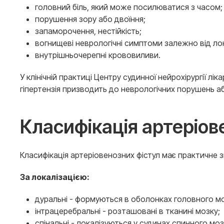
головний біль, який може посилюватися з часом;
порушення зору або двоїння;
запаморочення, нестійкість;
вогнищеві неврологічні симптоми залежно від лок
внутрішньочерепні крововиливи.
У клінічній практиці Центру судинної нейрохірургії лі
гіпертензія призводить до неврологічних порушень а
Класифікація артеріов
Класифікація артеріовенозних фістул має практичне зн
За локалізацією:
дуральні - формуються в оболонках головного мо
інтрацеребральні - розташовані в тканині мозку;
спінальні - локалізуються у судинах спинного моз